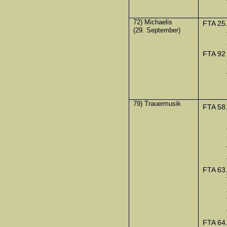
72) Michaelis
FTA 25
(29. September)
FTA 92
79) Trauermusik
FTA 58
FTA 63
FTA 64