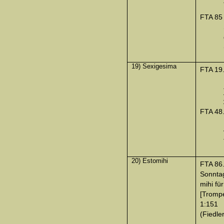
FTA 85
19) Sexigesima
FTA 19
FTA 48
20) Estomihi
FTA 86
Sonnta
mihi fü
[Tromp
1:151
(Fiedler