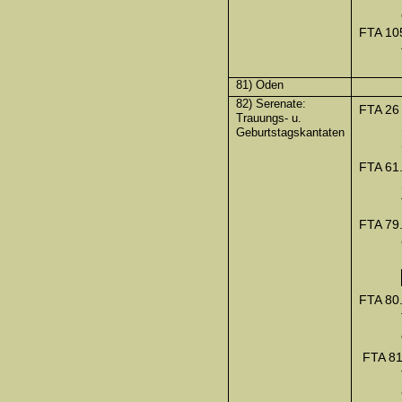
FTA 10
81) Oden
82) Serenate:
FTA 26
Trauungs- u.
Geburtstagskantaten
FTA 61
FTA 79
FTA 80
FTA 81