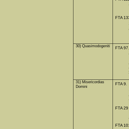
FTA 13
30) Quasimodogeniti
FTA 97
31) Misericordias
FTA 9.
Domini
FTA 29
FTA 10