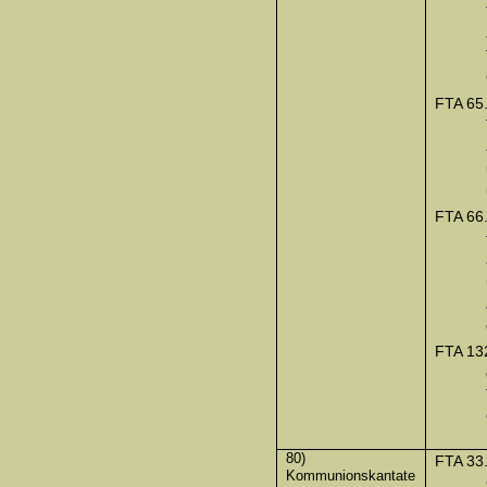
FTA 65
FTA 66
FTA 13
80)
FTA 33
Kommunionskantate