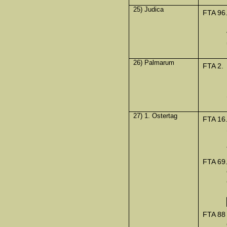
25) Judica
FTA 96
26) Palmarum
FTA 2.
27) 1. Ostertag
FTA 16
FTA 69
FTA 88