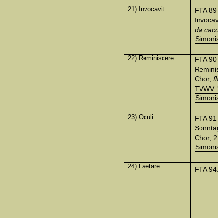
21) Invocavit
FTA 89
Invocav
da cacc
Simonis
22) Reminiscere
FTA 90
Reminis
Chor,
f
TVWV 1:
Simonis
23) Oculi
FTA 91
Sonntag
Chor, 2
Simonis
24) Laetare
FTA 94